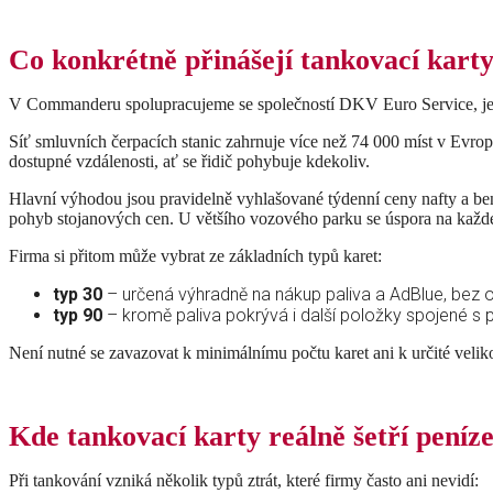
Co konkrétně přinášejí tankovací kar
V Commanderu spolupracujeme se společností DKV Euro Service, jed
Síť smluvních čerpacích stanic zahrnuje více než 74 000 míst v Evrop
dostupné vzdálenosti, ať se řidič pohybuje kdekoliv.
Hlavní výhodou jsou pravidelně vyhlašované týdenní ceny nafty a ben
pohyb stojanových cen. U většího vozového parku se úspora na každé
Firma si přitom může vybrat ze základních typů karet:
typ 30
– určená výhradně na nákup paliva a AdBlue, bez 
typ 90
– kromě paliva pokrývá i další položky spojené s 
Není nutné se zavazovat k minimálnímu počtu karet ani k určité veliko
Kde tankovací karty reálně šetří peníz
Při tankování vzniká několik typů ztrát, které firmy často ani nevidí: