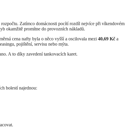
 rozpočtu. Zatímco domácnosti pocítí rozdíl nejvíce při víkendovém
pohyb okamžitě promítne do provozních nákladů.
ůměrná cena nafty byla o něco vyšší a oscilovala mezi
40,69 Kč
a
leasingu, pojištění, servisu nebo mýta.
 ano. A to díky zavedení tankovacích karet.
ích bolestí najednou:
acovat.