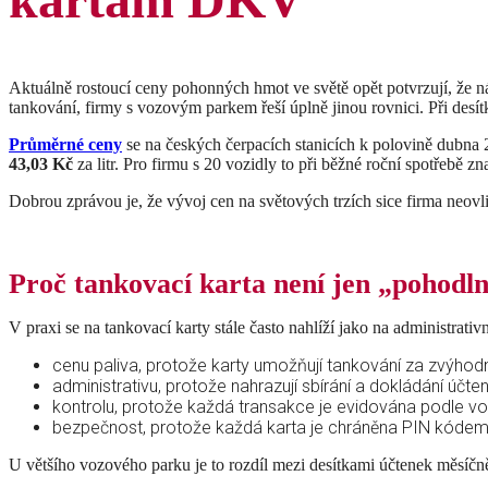
Aktuálně rostoucí ceny pohonných hmot ve světě opět potvrzují, že n
tankování, firmy s vozovým parkem řeší úplně jinou rovnici. Při desí
Průměrné ceny
se na českých čerpacích stanicích k polovině dubn
43,03 Kč
za litr. Pro firmu s 20 vozidly to při běžné roční spotřebě z
Dobrou zprávou je, že vývoj cen na světových trzích sice firma neovliv
Proč tankovací karta není jen „pohodln
V praxi se na tankovací karty stále často nahlíží jako na administrativ
cenu paliva, protože karty umožňují tankování za zvýhod
administrativu, protože nahrazují sbírání a dokládání úč
kontrolu, protože každá transakce je evidována podle voz
bezpečnost, protože každá karta je chráněna PIN kódem a
U většího vozového parku je to rozdíl mezi desítkami účtenek měsíč