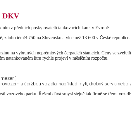
ty DKV
ním z předních poskytovatelů tankovacích karet v Evropě.
ě, z toho téměř 750 na Slovensku a více než 13 600 v České republice. 
zinu na vybraných neprémiových čerpacích stanicích. Ceny se zveřejňuj
m natankovaném litru rychle projeví v měsíčním rozpočtu.
omezení,
provozem a údržbou vozidla, například mytí, drobný servis nebo 
sti vozového parku. Řešení dává smysl stejně tak firmě se třemi vozidly
e