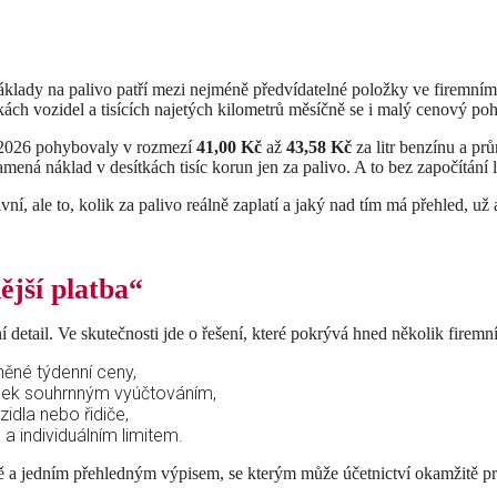
áklady na palivo patří mezi nejméně předvídatelné položky ve firemním
tkách vozidel a tisících najetých kilometrů měsíčně se i malý cenový 
a 2026 pohybovaly
v rozmezí
41,00 Kč
až
43,58 Kč
za litr benzínu a pr
namená náklad v desítkách tisíc korun jen za palivo. A to bez započítání 
ní, ale to, kolik za palivo reálně zaplatí a jaký nad tím má přehled, už
ější platba“
ní detail. Ve skutečnosti jde o řešení, které pokrývá hned několik firemn
něné týdenní ceny,
tenek souhrnným vyúčtováním,
idla nebo řidiče,
 individuálním limitem.
ně a jedním přehledným výpisem, se kterým může účetnictví okamžitě pr