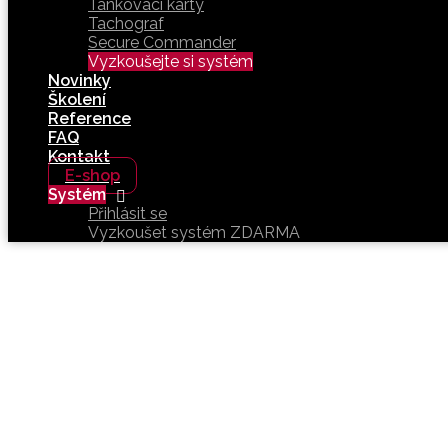
Tankovací karty
Tachograf
Secure Commander
Vyzkoušejte si systém
Novinky
Školení
Reference
FAQ
Kontakt
E-shop
Systém
Přihlásit se
Vyzkoušet systém ZDARMA