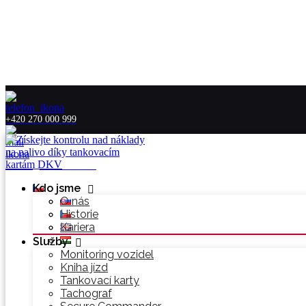
+420 270 000 999
hotline@commander.cz
Kdo jsme
O nás
Historie
Kariera
Služby
Monitoring vozidel
Kniha jízd
Tankovací karty
Tachograf