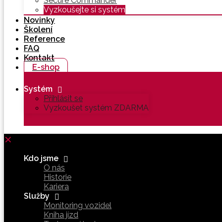
Secure Commander
Vyzkoušejte si systém
Novinky
Školení
Reference
FAQ
Kontakt
E-shop
Systém
Přihlásit se
Vyzkoušet systém ZDARMA
✕
Kdo jsme
O nás
Historie
Kariera
Služby
Monitoring vozidel
Kniha jízd