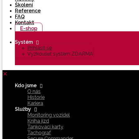
Školení
Reference
FAQ
Kontakt
E-shop
Systém
Přihlásit se
Vyzkoušet systém ZDARMA
✕
Kdo jsme
O nás
Historie
Kariera
Služby
Monitoring vozidel
Kniha jízd
Tankovací karty
Tachograf
Secure Commander