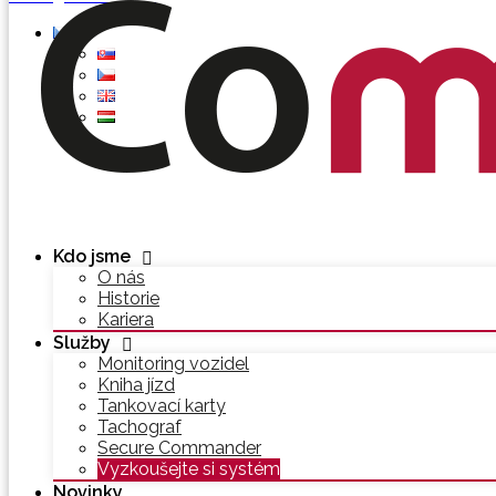
Kdo jsme
O nás
Historie
Kariera
Služby
Monitoring vozidel
Kniha jízd
Tankovací karty
Tachograf
Secure Commander
Vyzkoušejte si systém
Novinky