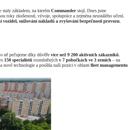
e staly základem, na kterém
Commander
stojí. Dnes jsme
sou roky zkušeností, vývoje, spolupráce a zejména neustálého učení.
í vozidel, snižování nákladů a zvyšování bezpečnosti provozu
.
 o ně pečujeme díky důvěře
více než 9 200 aktivních zákazníků
.
řes
150 specialistů
rozmístěných
v 7 pobočkách ve 3 zemích
– na
la nové technologie a posílila naši pozici v oblasti
fleet managementu