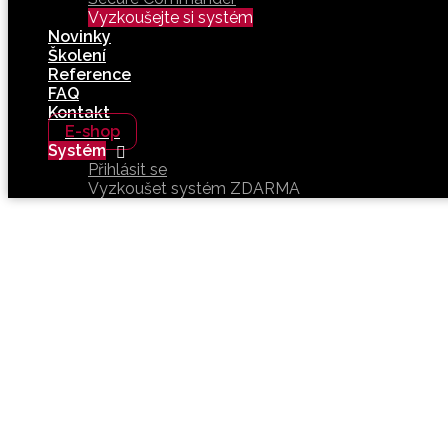
Vyzkoušejte si systém
Novinky
Školení
Reference
FAQ
Kontakt
E-shop
Systém
Přihlásit se
Vyzkoušet systém ZDARMA