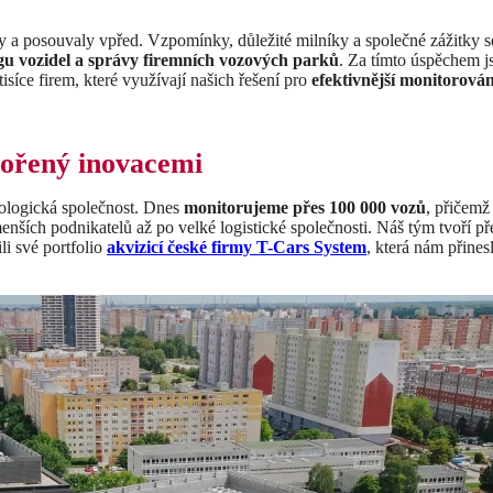
y a posouvaly vpřed. Vzpomínky, důležité milníky a společné zážitky s
u vozidel a správy firemních vozových parků
. Za tímto úspěchem j
isíce firem, které využívají našich řešení pro
efektivnější monitorován
pořený inovacemi
nologická společnost. Dnes
monitorujeme přes 100 000 vozů
, přičemž
menších podnikatelů až po velké logistické společnosti. Náš tým tvoří p
i své portfolio
akvizicí české firmy
T-Cars System
, která nám přines